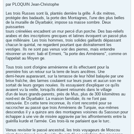
par PLOQUIN Jean-Christophe
Les trois Russes sont là, plantés derrière la grille. À dix mètres,
protégée des badauds, la porte des Montagnes, l'une des plus belles
de la muraille de Diyarbakir, impose sa masse sombre. Deux
puissantes
tours crénelées encadrent un mur percé d'un porche. Des bas-reliefs
arabes et des inscriptions grecques et latines évoquent un passé plus
que millénaire. Les trois hommes, trois solides gaillards dépassant
chacun le quintal, ne regardent pourtant que distraitement les
vestiges. Ils ne sont pas venus voir des pierres, mais entendre
résonner un nom: bab el Ermeni, "la porte des Arméniens", comme on
l'appelait au Moyen ge.
Tous trois sont d'origine arménienne et ils effectuent pour la
première fois un retour sur la terre de leurs ancêtres. Une
demi-heure auparavant, sur la terrasse de leur hôtel balayée par une
brise fraîche, des larmes coulaient sur leurs joues et aucun son ne
sortait de leurs gorges nouées. Ils essayaient d'expliquer ce qu'ils
avaient vu la veille, lorsqu'ils étaient retournés dans le village
d'un de leurs grands-parents, près de Mus, plus de 300 kilomètres au
nord-est de Diyarbakir. La maison familiale, ils ne l'ont pas
retrouvée. En cette terre inconnue, ils n'ont rencontré pour se
raccrocher au passé que trois Arméniens de Turquie, eux-mêmes
descendus il y a quinze ans des montagnes voisines du Sassoun pour
échapper à une vie de misère aggravée par les affrontements entre la
guérilla kurde et l'armée. Ces trois-là ne parlaient que le turc.
Venus revisiter le passé ancestral, les trois voyageurs de Moscou