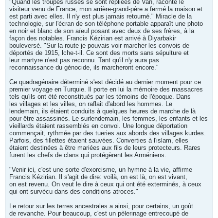
"Quand les troupes russes se sont repliées de Van, raconte le
visiteur venu de France, mon arrière-grand-père a fermé la maison et
est parti avec elles. Il n'y est plus jamais retourné." Miracle de la
technologie, sur l'écran de son téléphone portable apparaît une photo
en noir et blanc de son aïeul posant avec deux de ses frères, à la
façon des notables. Francis Kézirian est arrivé à Diyarbakir
bouleversé. "Sur la route je pouvais voir marcher les convois de
déportés de 1915, lche-t-il. Ce sont des morts sans sépulture et
leur martyre n'est pas reconnu. Tant qu'il n'y aura pas
reconnaissance du génocide, ils marcheront encore."
Ce quadragénaire déterminé s'est décidé au dernier moment pour ce
premier voyage en Turquie. Il porte en lui la mémoire des massacres
tels qu'ils ont été reconstitués par les témoins de l'époque. Dans
les villages et les villes, on raflait d'abord les hommes. Le
lendemain, ils étaient conduits à quelques heures de marche de là
pour être assassinés. Le surlendemain, les femmes, les enfants et les
vieillards étaient rassemblés en convoi. Une longue déportation
commençait, rythmée par des tueries aux abords des villages kurdes.
Parfois, des fillettes étaient sauvées. Converties à l'islam, elles
étaient destinées à être mariées aux fils de leurs protecteurs. Rares
furent les chefs de clans qui protégèrent les Arméniens.
"Venir ici, c'est une sorte d'exorcisme, un hymne à la vie, affirme
Francis Kézirian. Il s'agit de dire: voilà, on est là, on est vivant,
on est revenu. On veut le dire à ceux qui ont été exterminés, à ceux
qui ont survécu dans des conditions atroces."
Le retour sur les terres ancestrales a ainsi, pour certains, un goût
de revanche. Pour beaucoup, c'est un pèlerinage entrecoupé de