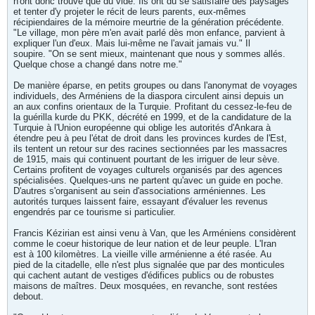
n'ont donc trouvé que du vide. Ils ont dû se satisfaire des paysages
et tenter d'y projeter le récit de leurs parents, eux-mêmes
récipiendaires de la mémoire meurtrie de la génération précédente.
"Le village, mon père m'en avait parlé dès mon enfance, parvient à
expliquer l'un d'eux. Mais lui-même ne l'avait jamais vu." Il
soupire. "On se sent mieux, maintenant que nous y sommes allés.
Quelque chose a changé dans notre me."
De manière éparse, en petits groupes ou dans l'anonymat de voyages
individuels, des Arméniens de la diaspora circulent ainsi depuis un
an aux confins orientaux de la Turquie. Profitant du cessez-le-feu de
la guérilla kurde du PKK, décrété en 1999, et de la candidature de la
Turquie à l'Union européenne qui oblige les autorités d'Ankara à
étendre peu à peu l'état de droit dans les provinces kurdes de l'Est,
ils tentent un retour sur des racines sectionnées par les massacres
de 1915, mais qui continuent pourtant de les irriguer de leur sève.
Certains profitent de voyages culturels organisés par des agences
spécialisées. Quelques-uns ne partent qu'avec un guide en poche.
D'autres s'organisent au sein d'associations arméniennes. Les
autorités turques laissent faire, essayant d'évaluer les revenus
engendrés par ce tourisme si particulier.
Francis Kézirian est ainsi venu à Van, que les Arméniens considèrent
comme le coeur historique de leur nation et de leur peuple. L'Iran
est à 100 kilomètres. La vieille ville arménienne a été rasée. Au
pied de la citadelle, elle n'est plus signalée que par des monticules
qui cachent autant de vestiges d'édifices publics ou de robustes
maisons de maîtres. Deux mosquées, en revanche, sont restées
debout.