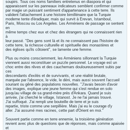
soupirs. Tous ces noms familiers entretenus en diaspora et qui
apparaissent sur les panneaux indicateurs semblent confirmer comme
par magie un puissant sentiment d'appartenance à cette terre. Ils
valident l'attachement à une histoire bimillénaire que la Turquie
moderne tente d'éradiquer, mais qui survit à Erevan, Istamboul,
Paris, Moscou ou Los Angeles. Les Arméniens de passage se sentent
en
même temps chez eux et chez des étrangers qui ne connaissent rien
à
leur passé. "Des gens sont là et ils ne connaissent pas l'histoire de
cette terre, la richesse culturelle et spirituelle des monastères et
des églises qu'ils côtoient", se lamente une femme.
Plus ou moins consciemment, les Arméniens sillonnant la Turquie
viennent aussi reconstituer un puzzle personnel. Le voyage est un
choc entre des rêves et des cauchemars douloureusement subis par
ces
descendants d'exilés et de survivants, et une réalité brutale,
marquée par l'absence, le vide, le déni, mais aussi souvent l'accueil
souriant ou gêné des populations nouvelles. "J'avais besoin d'avoir
des images, explique une jeune femme qui s'est rendue en solo
jusqu'au village de sa grand-mère près d'Ankara. Quand je suis
arrivée, j'ai cherché le village, Istanost. Je ne l'ai jamais trouvé.
J'ai suffoqué. J'ai rempli une bouteille de terre et je suis
repartie, triste comme une serpillière. Mais j'ai eu le courage d'y
aller. J'ai assumé mes racines, cette part d'Orient en moi."
Souvent partie comme en terre ennemie, la troisième génération
revient avec plus de questions que de réponses, mais comme apaisée
et