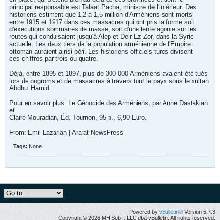
principal responsable est Talaat Pacha, ministre de l'intérieur. Des
historiens estiment que 1,2 à 1,5 million d'Arméniens sont morts
entre 1915 et 1917 dans ces massacres qui ont pris la forme soit
d'exécutions sommaires de masse, soit d'une lente agonie sur les
routes qui conduisaient jusqu'à Alep et Deir-Ez-Zor, dans la Syrie
actuelle. Les deux tiers de la population arménienne de l'Empire
ottoman auraient ainsi péri. Les historiens officiels turcs divisent
ces chiffres par trois ou quatre.
Déjà, entre 1895 et 1897, plus de 300 000 Arméniens avaient été tués
lors de pogroms et de massacres à travers tout le pays sous le sultan
Abdhul Hamid.
Pour en savoir plus: Le Génocide des Arméniens, par Anne Dastakian
et
Claire Mouradian, Éd. Tournon, 95 p., 6,90 Euro.
From: Emil Lazarian | Ararat NewsPress
Tags:
None
Powered by
vBulletin®
Version 5.7.3
Copyright © 2026 MH Sub I, LLC dba vBulletin. All rights reserved.