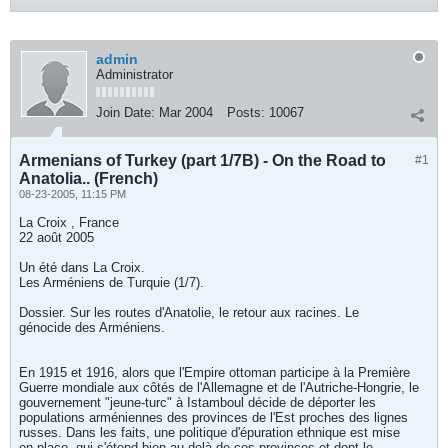
admin
Administrator
Join Date:
Mar 2004
Posts:
10067
Armenians of Turkey (part 1/7B) - On the Road to
#1
Anatolia.. (French)
08-23-2005, 11:15 PM
La Croix , France
22 août 2005
Un été dans La Croix.
Les Arméniens de Turquie (1/7).
Dossier. Sur les routes d'Anatolie, le retour aux racines. Le
génocide des Arméniens.
En 1915 et 1916, alors que l'Empire ottoman participe à la Première
Guerre mondiale aux côtés de l'Allemagne et de l'Autriche-Hongrie, le
gouvernement "jeune-turc" à Istamboul décide de déporter les
populations arméniennes des provinces de l'Est proches des lignes
russes. Dans les faits, une politique d'épuration ethnique est mise
en place, qui s'étend bien au-delà de ces provinces et dont le